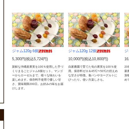
ジャム120g 6個
ジャム120g 12個
ジ
5,300円(税込5,724円)
10,000円(税込10,800円)
16
新鮮な沖縄産果実を100％使用した手づ
自家農園で育てた旬の果実を100％使
2
くりまるごとジャム6個セット。マンゴ
用。保存料ゼロ＆45℃〜50℃の控えめ
家
ーからローゼルまで、様々な味わいを
な甘さが特徴。食パンやヨーグルトに
加
楽しめます。保存料不使用で優しい甘
ぴったり。使い方楽しさも。
め
さ、賞味期限200日。お好みの味をお届
けします。