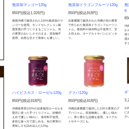
無添加マンゴー120g
無添加ドラゴンフルーツ120g
無
g
950円(税込1,026円)
850円(税込918円)
8
南国沖縄で栽培された100%無添加のマ
自家農園で栽培された沖縄の旬の果実
ンゴーを使用。モンドセレクション銀
で作られた無添加ドラゴンフルーツジ
沖
賞受賞の手づくりまるごとジャム。旬
ャム。着色料や保存料は不使用で、甘
か
の果実のおいしさそのまま。添加物不
さ控えめ。ヨーグルトやパンにピッタ
用
使用、自然な甘さで身体にも優しい。
リ。
度
す
ギ
ハイビスカス・ローゼル120g
グァバ120g
3,
850円(税込918円)
850円(税込918円)
お
沖縄産果実100%の自家栽培ローゼルを
沖縄自家農園で栽培した100％果実のグ
に
贅沢に使った手づくりジャム。砂糖控
アバジャム。添加物無し、優しい味わ
さ
えめで優しい味わい、保存料不使用。
い。香り豊かな品種を使用。ヨーグル
多彩な食べ方で楽しめる、旬の果実の
トやチーズにも。
美味しさを詰め込んだ120g。