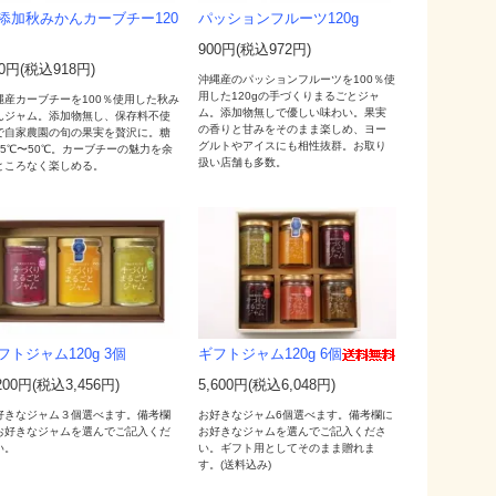
添加秋みかんカーブチー120
パッションフルーツ120g
900円(税込972円)
50円(税込918円)
沖縄産のパッションフルーツを100％使
用した120gの手づくりまるごとジャ
縄産カーブチーを100％使用した秋み
ム。添加物無しで優しい味わい。果実
んジャム。添加物無し、保存料不使
の香りと甘みをそのまま楽しめ、ヨー
で自家農園の旬の果実を贅沢に。糖
グルトやアイスにも相性抜群。お取り
45℃〜50℃。カーブチーの魅力を余
扱い店舗も多数。
ところなく楽しめる。
フトジャム120g 3個
ギフトジャム120g 6個
200円(税込3,456円)
5,600円(税込6,048円)
好きなジャム３個選べます。備考欄
お好きなジャム6個選べます。備考欄に
お好きなジャムを選んでご記入くだ
お好きなジャムを選んでご記入くださ
い。
い。ギフト用としてそのまま贈れま
す。(送料込み)