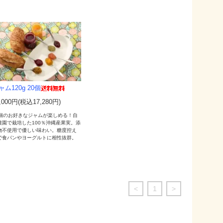
ャム120g 20個
,000円(税込17,280円)
0個のお好きなジャムが楽しめる！自
農園で栽培した100％沖縄産果実。添
物不使用で優しい味わい。糖度控え
で食パンやヨーグルトに相性抜群。
<
1
>