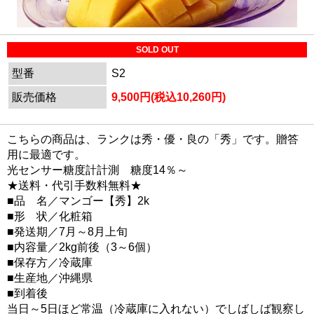
SOLD OUT
型番
S2
販売価格
9,500円(税込10,260円)
こちらの商品は、ランクは秀・優・良の「秀」です。贈答
用に最適です。
光センサー糖度計計測 糖度14％～
★送料・代引手数料無料★
■品 名／マンゴー【秀】2k
■形 状／化粧箱
■発送期／7月～8月上旬
■内容量／2kg前後（3～6個）
■保存方／冷蔵庫
■生産地／沖縄県
■到着後
当日～5日ほど常温（冷蔵庫に入れない）でしばしば観察し