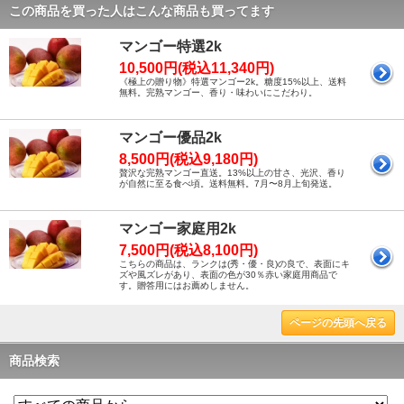
この商品を買った人はこんな商品も買ってます
マンゴー特選2k
10,500円(税込11,340円)
《極上の贈り物》特選マンゴー2k。糖度15%以上、送料
無料。完熟マンゴー、香り・味わいにこだわり。
マンゴー優品2k
8,500円(税込9,180円)
贅沢な完熟マンゴー直送。13%以上の甘さ、光沢、香り
が自然に至る食べ頃。送料無料。7月〜8月上旬発送。
マンゴー家庭用2k
7,500円(税込8,100円)
こちらの商品は、ランクは(秀・優・良)の良で、表面にキ
ズや風ズレがあり、表面の色が30％赤い家庭用商品で
す。贈答用にはお薦めしません。
ページの先頭へ戻る
商品検索