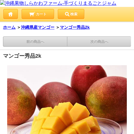
カート
検索
ホーム
＞
沖縄県産マンゴー
＞
マンゴー秀品2k
前の商品へ
次の商品へ
マンゴー秀品2k