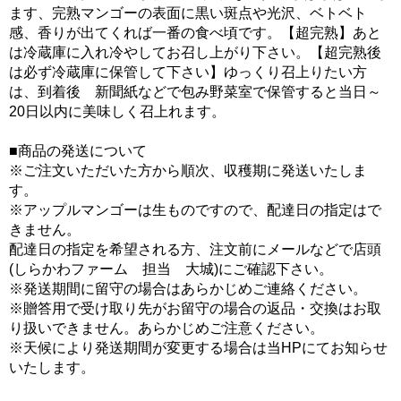
ます、完熟マンゴーの表面に黒い斑点や光沢、ベトベト
感、香りが出てくれば一番の食べ頃です。【超完熟】あと
は冷蔵庫に入れ冷やしてお召し上がり下さい。【超完熟後
は必ず冷蔵庫に保管して下さい】ゆっくり召上りたい方
は、到着後 新聞紙などで包み野菜室で保管すると当日～
20日以内に美味しく召上れます。
■商品の発送について
※ご注文いただいた方から順次、収穫期に発送いたしま
す。
※アップルマンゴーは生ものですので、配達日の指定はで
きません。
配達日の指定を希望される方、注文前にメールなどで店頭
(しらかわファーム 担当 大城)にご確認下さい。
※発送期間に留守の場合はあらかじめご連絡ください。
※贈答用で受け取り先がお留守の場合の返品・交換はお取
り扱いできません。あらかじめご注意ください。
※天候により発送期間が変更する場合は当HPにてお知らせ
いたします。