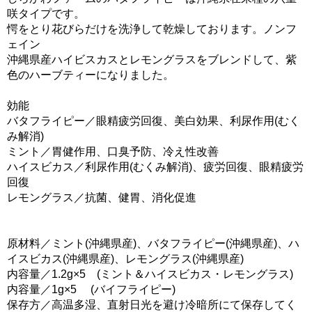
咲タイプです。
愕をとり花びらだけを洗浄して乾燥しております。ノンフ
ェイン
沖縄県産ハイビスカスとレモングラスをブレンドして、紫
色のハーブティーになりました。
効能
バタフライピー／眼精疲労回復、美白効果、利尿作用(むく
み解消)
ミント／胃健作用、口臭予防、冷え性改善
ハイスビカス／利尿作用(むくみ解消)、疲労回復、眼精疲労
回復
レモングラス／抗菌、健胃、消化促進
原材料／ミント(沖縄県産)、バタフライピー(沖縄県産)、ハ
イスビカス(沖縄県産)、レモングラス(沖縄県産)
内容量／1.2g×5 (ミント＆ハイスビカス・レモングラス)
内容量／1g×5 (バイフライピー)
保存方／高温多湿、直射日光を避け冷暗所にて保存してく