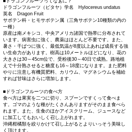
■ドラゴンフルーツってなぁに？
ドラゴンフルーツ（ピタヤ）学名 Hylocereus undatus
英名 Dragon Fruit
サボテン科・ヒモサボテン属（三角サボテン10種類の内の
一種）
原産は南メキシコ、中央アメリカ諸国で熱帯に分布されて
います。病害虫に強く、農薬はほとんど不要です。また、
暑さ・干ばつに強く、最低気温が8度以上あれば成長する強
い生命力があります。樹高は10メートルほどになり、花の
大きさは30～45cm位で、受粉後30～40日で成熟。路地植
えで十分熟させると糖度も16～18度になります。また肥料
やりに注意し有機質肥料、カリウム、マグネシウムを補給
すれば甘味はさらに増加します。
■ドラゴンフルーツの食べ方
食べ方は果実を二つに切り、スプーンですくって食べま
す。ゴマのような種がたくさんありますがそのまま食べら
れます。また、生食のほかアイスクリーム、ジュースなど
に加工してもおいしく召し上がれます。
沖縄柑橘類を絞りかけて召し上がるとよりいっそう美味し
く頂けます。