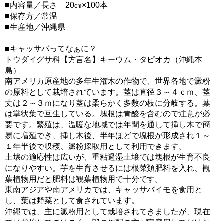
■内容量／長さ 20㎝×100本
■保存方／常温
■生産地／沖縄県
■キャッサバってなぁに？
トウダイグサ科【方言名】キーウム・タピオカ（沖縄本
島）
南アメリカ原産地の多年生潅木の作物で、世界各地で澱粉
の原料として栽培されています。茎は直径３～４ｃｍ、茎
丈は２～３ｍになり茎は柔らかく多数の枝に分岐する。葉
は掌状葉で互生している。塊根は青酸を含むので注意が必
要です。繁殖は、温暖な地域では年間を通して挿し木で簡
易に増殖でき、挿し木後、半年ほどで塊根が形成され１～
１年半後で収穫、澱粉採取用として利用できます。
土壌の適応性は広いが、重粘過湿土壌では塊根が生育不良
になりやすい。芋を生育させるには根菜類肥料を入れ、観
葉植物用だと肥料は観葉植物用で十分です。
東南アジアや南アメリカでは、キャッサバイモを食用と
し、葉は野菜として食されています。
沖縄では、主に澱粉用として栽培されてきましたが、現在