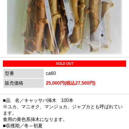
SOLD OUT
型番
ca60
販売価格
25,000円(税込27,500円)
■品 名／キャッサバ挿木 100本
※ユカ、マニオク、マンジョカ、ジャブカとも呼ばれてい
ます。
食用の黄色系挿木になります。
■収穫期／冬～初夏