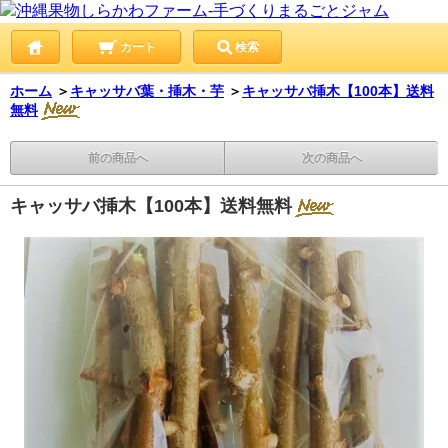
カート
検索
ホーム
＞
キャッサバ葉・挿木・芋
＞
キャッサバ挿木【100本】送料
無料
前の商品へ
次の商品へ
キャッサバ挿木【100本】送料無料